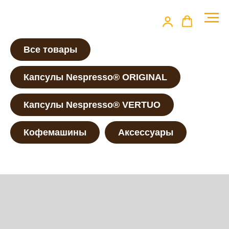
Все товары
Капсулы Nespresso® ORIGINAL
Капсулы Nespresso® VERTUO
Кофемашины
Аксессуары