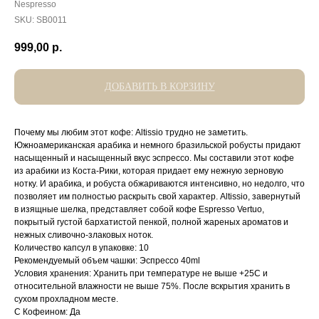
Nespresso
SKU:
SB0011
999,00
р.
ДОБАВИТЬ В КОРЗИНУ
Почему мы любим этот кофе: Altissio трудно не заметить.
Южноамериканская арабика и немного бразильской робусты придают
насыщенный и насыщенный вкус эспрессо. Мы составили этот кофе
из арабики из Коста-Рики, которая придает ему нежную зерновую
нотку. И арабика, и робуста обжариваются интенсивно, но недолго, что
позволяет им полностью раскрыть свой характер. Altissio, завернутый
в изящные шелка, представляет собой кофе Espresso Vertuo,
покрытый густой бархатистой пенкой, полной жареных ароматов и
нежных сливочно-злаковых ноток.
Количество капсул в упаковке: 10
Рекомендуемый объем чашки: Эспрессо 40ml
Условия хранения: Хранить при температуре не выше +25С и
относительной влажности не выше 75%. После вскрытия хранить в
сухом прохладном месте.
С Кофеином: Да